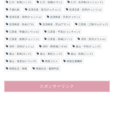
仁川・松島(ソンド)
仁川・桂陽(ケヤン)
仁川・永宗島(ヨンジョンド)
子連れ旅
忠清北道・堤川(チェチョン)
忠清北道・忠州(チュンジュ)
忠清北道・清州(チョンジュ)
忠清南道・天安(チョナン)
忠清南道・扶余(プヨ)
忠清南道・牙山(アサン)
江原道・三陟(サムチョク)
江原道・寧越(ヨンウォル)
江原道・平昌(ピョンチャン)
江原道・旌善(チョンソン)
江原道・高城(コソン)
済州・涯月(エウォル)
済州・済州(チェジュ)
済州・西帰浦(ソギポ)
釜山・中区(チュング)
釜山・影島(ヨンド)
釜山・東区(トング)
釜山・松島(ソンド)
釜山・海雲台(ヘウンデ)
韓国コスメ
韓国交通機関
韓国生活・情報
韓国生活・書類申請
スポンサーリンク