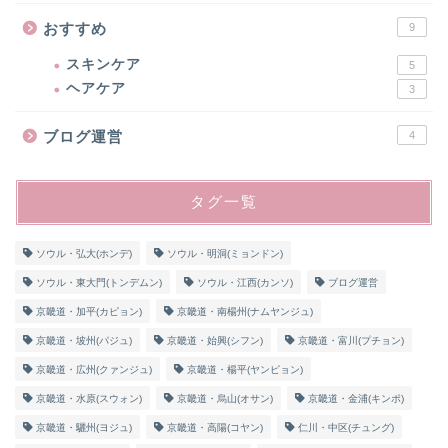
おすすめ
9
スキンケア
5
ヘアケア
3
ブログ運営
4
タグ一覧
ソウル・弘大(ホンデ)
ソウル・明洞(ミョンドン)
ソウル・東大門(トンデムン)
ソウル・江西(カンソ)
ブログ運営
京畿道・加平(カピョン)
京畿道・南楊州(ナムヤンジュ)
京畿道・坡州(パジュ)
京畿道・始興(シフン)
京畿道・富川(プチョン)
京畿道・広州(クァンジュ)
京畿道・楊平(ヤンピョン)
京畿道・水原(スウォン)
京畿道・烏山(オサン)
京畿道・金浦(キンポ)
京畿道・驪州(ヨジュ)
京畿道・高陽(コヤン)
仁川・中区(チュング)