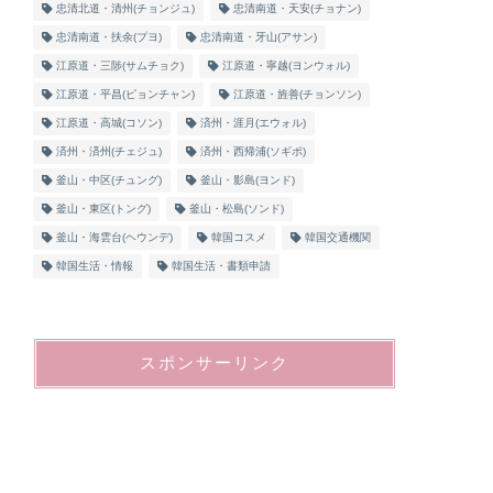
忠清北道・清州(チョンジュ)
忠清南道・天安(チョナン)
忠清南道・扶余(プヨ)
忠清南道・牙山(アサン)
江原道・三陟(サムチョク)
江原道・寧越(ヨンウォル)
江原道・平昌(ピョンチャン)
江原道・旌善(チョンソン)
江原道・高城(コソン)
済州・涯月(エウォル)
済州・済州(チェジュ)
済州・西帰浦(ソギポ)
釜山・中区(チュング)
釜山・影島(ヨンド)
釜山・東区(トング)
釜山・松島(ソンド)
釜山・海雲台(ヘウンデ)
韓国コスメ
韓国交通機関
韓国生活・情報
韓国生活・書類申請
スポンサーリンク