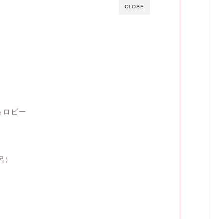
CLOSE
＆ロビー
呂）