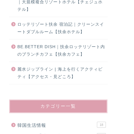
｜大規模複合リゾートホテル【チェジュホ
テル】
ロッテリゾート扶余 宿泊記｜クリーンスイ
ートダブルルーム【扶余ホテル】
BE.BETTER DISH｜扶余ロッテリゾート内
のブランチカフェ【扶余カフェ】
麗水ジップライン | 海上を行くアクティビ
ティ【アクセス・見どころ】
カテゴリー一覧
韓国生活情報
18