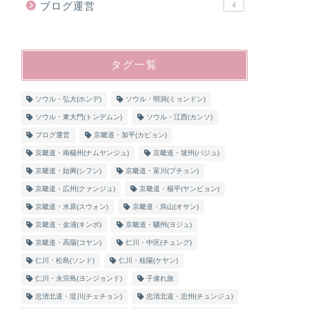
ブログ運営
4
タグ一覧
ソウル・弘大(ホンデ)
ソウル・明洞(ミョンドン)
ソウル・東大門(トンデムン)
ソウル・江西(カンソ)
ブログ運営
京畿道・加平(カピョン)
京畿道・南楊州(ナムヤンジュ)
京畿道・坡州(パジュ)
京畿道・始興(シフン)
京畿道・富川(プチョン)
京畿道・広州(クァンジュ)
京畿道・楊平(ヤンピョン)
京畿道・水原(スウォン)
京畿道・烏山(オサン)
京畿道・金浦(キンポ)
京畿道・驪州(ヨジュ)
京畿道・高陽(コヤン)
仁川・中区(チュング)
仁川・松島(ソンド)
仁川・桂陽(ケヤン)
仁川・永宗島(ヨンジョンド)
子連れ旅
忠清北道・堤川(チェチョン)
忠清北道・忠州(チュンジュ)