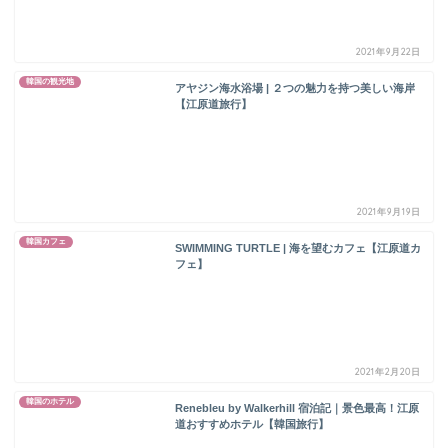
2021年9月22日
韓国の観光地
アヤジン海水浴場 | ２つの魅力を持つ美しい海岸
【江原道旅行】
2021年9月19日
韓国カフェ
SWIMMING TURTLE | 海を望むカフェ【江原道カ
フェ】
2021年2月20日
韓国のホテル
Renebleu by Walkerhill 宿泊記｜景色最高！江原
道おすすめホテル【韓国旅行】