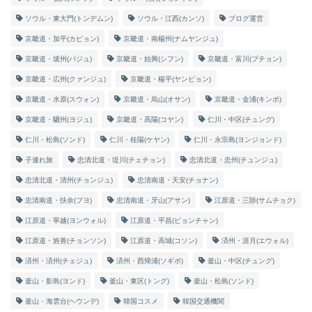
ソウル・東大門(トンデムン)
ソウル・江西(カンソ)
ブログ運営
京畿道・加平(カピョン)
京畿道・南楊州(ナムヤンジュ)
京畿道・坡州(パジュ)
京畿道・始興(シフン)
京畿道・富川(プチョン)
京畿道・広州(クァンジュ)
京畿道・楊平(ヤンピョン)
京畿道・水原(スウォン)
京畿道・烏山(オサン)
京畿道・金浦(キンポ)
京畿道・驪州(ヨジュ)
京畿道・高陽(コヤン)
仁川・中区(チュング)
仁川・松島(ソンド)
仁川・桂陽(ケヤン)
仁川・永宗島(ヨンジョンド)
子連れ旅
忠清北道・堤川(チェチョン)
忠清北道・忠州(チュンジュ)
忠清北道・清州(チョンジュ)
忠清南道・天安(チョナン)
忠清南道・扶余(プヨ)
忠清南道・牙山(アサン)
江原道・三陟(サムチョク)
江原道・寧越(ヨンウォル)
江原道・平昌(ピョンチャン)
江原道・旌善(チョンソン)
江原道・高城(コソン)
済州・涯月(エウォル)
済州・済州(チェジュ)
済州・西帰浦(ソギポ)
釜山・中区(チュング)
釜山・影島(ヨンド)
釜山・東区(トング)
釜山・松島(ソンド)
釜山・海雲台(ヘウンデ)
韓国コスメ
韓国交通機関