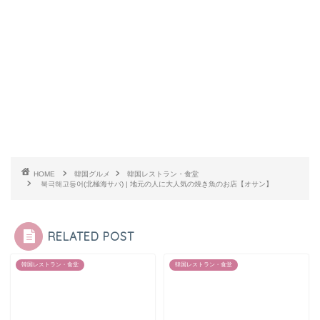
HOME
韓国グルメ
韓国レストラン・食堂
북극해고등어(北極海サバ) | 地元の人に大人気の焼き魚のお店【オサン】
RELATED POST
韓国レストラン・食堂
韓国レストラン・食堂