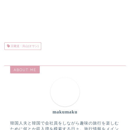
京畿道・烏山(オサン)
ABOUT ME
makumaku
韓国人夫と韓国で会社員をしながら趣味の旅行を楽しむ
ために何とか収入増を模索する日々。旅行情報をメイン