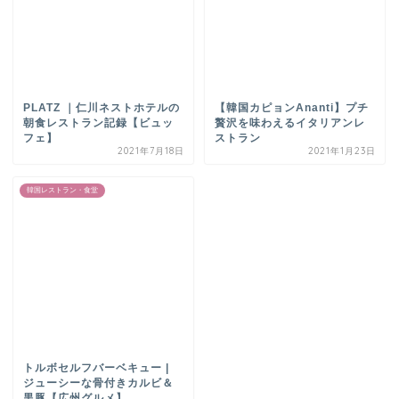
PLATZ ｜仁川ネストホテルの
【韓国カピョンAnanti】プチ
朝食レストラン記録【ビュッ
贅沢を味わえるイタリアンレ
フェ】
ストラン
2021年7月18日
2021年1月23日
韓国レストラン・食堂
トルボセルフバーベキュー |
ジューシーな骨付きカルビ＆
黒豚【広州グルメ】