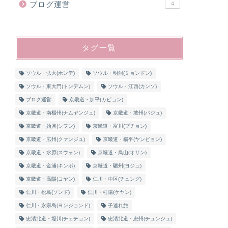
ブログ運営
4
タグ一覧
ソウル・弘大(ホンデ)
ソウル・明洞(ミョンドン)
ソウル・東大門(トンデムン)
ソウル・江西(カンソ)
ブログ運営
京畿道・加平(カピョン)
京畿道・南楊州(ナムヤンジュ)
京畿道・坡州(パジュ)
京畿道・始興(シフン)
京畿道・富川(プチョン)
京畿道・広州(クァンジュ)
京畿道・楊平(ヤンピョン)
京畿道・水原(スウォン)
京畿道・烏山(オサン)
京畿道・金浦(キンポ)
京畿道・驪州(ヨジュ)
京畿道・高陽(コヤン)
仁川・中区(チュング)
仁川・松島(ソンド)
仁川・桂陽(ケヤン)
仁川・永宗島(ヨンジョンド)
子連れ旅
忠清北道・堤川(チェチョン)
忠清北道・忠州(チュンジュ)