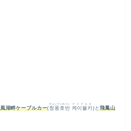
チョンプンホバン
ケイブルカ
清風湖畔ケーブルカー
(
청풍호반
케이블카
)と
飛鳳山