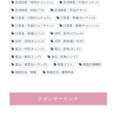
忠清北道・清州(チョンジュ)
忠清南道・天安(チョナン)
忠清南道・扶余(プヨ)
忠清南道・牙山(アサン)
江原道・三陟(サムチョク)
江原道・寧越(ヨンウォル)
江原道・平昌(ピョンチャン)
江原道・旌善(チョンソン)
江原道・高城(コソン)
済州・涯月(エウォル)
済州・済州(チェジュ)
済州・西帰浦(ソギポ)
釜山・中区(チュング)
釜山・影島(ヨンド)
釜山・東区(トング)
釜山・松島(ソンド)
釜山・海雲台(ヘウンデ)
韓国コスメ
韓国交通機関
韓国生活・情報
韓国生活・書類申請
スポンサーリンク