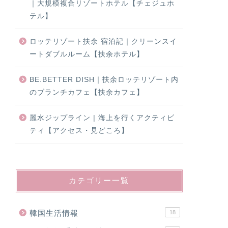
｜大規模複合リゾートホテル【チェジュホ
テル】
ロッテリゾート扶余 宿泊記｜クリーンスイ
ートダブルルーム【扶余ホテル】
BE.BETTER DISH｜扶余ロッテリゾート内
のブランチカフェ【扶余カフェ】
麗水ジップライン | 海上を行くアクティビ
ティ【アクセス・見どころ】
カテゴリー一覧
韓国生活情報
18