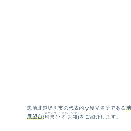
忠清北道堤川市の代表的な観光名所である
ビボンサン
チョンマンデ
展望台
(
비봉산
전망대
)をご紹介します。