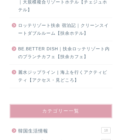
｜大規模複合リゾートホテル【チェジュホ
テル】
ロッテリゾート扶余 宿泊記｜クリーンスイ
ートダブルルーム【扶余ホテル】
BE.BETTER DISH｜扶余ロッテリゾート内
のブランチカフェ【扶余カフェ】
麗水ジップライン | 海上を行くアクティビ
ティ【アクセス・見どころ】
カテゴリー一覧
韓国生活情報
18