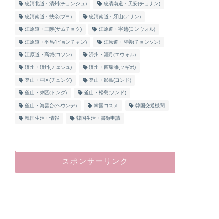
忠清北道・清州(チョンジュ)
忠清南道・天安(チョナン)
忠清南道・扶余(プヨ)
忠清南道・牙山(アサン)
江原道・三陟(サムチョク)
江原道・寧越(ヨンウォル)
江原道・平昌(ピョンチャン)
江原道・旌善(チョンソン)
江原道・高城(コソン)
済州・涯月(エウォル)
済州・済州(チェジュ)
済州・西帰浦(ソギポ)
釜山・中区(チュング)
釜山・影島(ヨンド)
釜山・東区(トング)
釜山・松島(ソンド)
釜山・海雲台(ヘウンデ)
韓国コスメ
韓国交通機関
韓国生活・情報
韓国生活・書類申請
スポンサーリンク