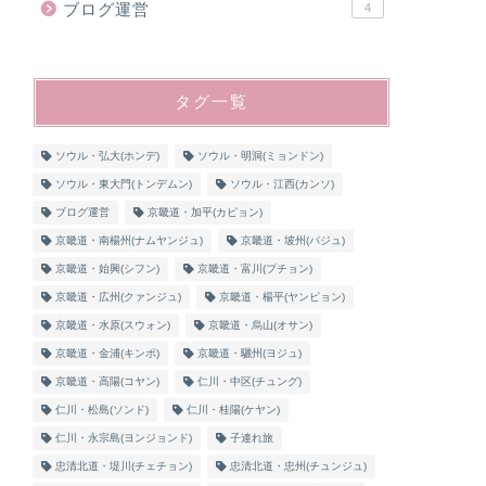
ブログ運営
4
タグ一覧
ソウル・弘大(ホンデ)
ソウル・明洞(ミョンドン)
ソウル・東大門(トンデムン)
ソウル・江西(カンソ)
ブログ運営
京畿道・加平(カピョン)
京畿道・南楊州(ナムヤンジュ)
京畿道・坡州(パジュ)
京畿道・始興(シフン)
京畿道・富川(プチョン)
京畿道・広州(クァンジュ)
京畿道・楊平(ヤンピョン)
京畿道・水原(スウォン)
京畿道・烏山(オサン)
京畿道・金浦(キンポ)
京畿道・驪州(ヨジュ)
京畿道・高陽(コヤン)
仁川・中区(チュング)
仁川・松島(ソンド)
仁川・桂陽(ケヤン)
仁川・永宗島(ヨンジョンド)
子連れ旅
忠清北道・堤川(チェチョン)
忠清北道・忠州(チュンジュ)