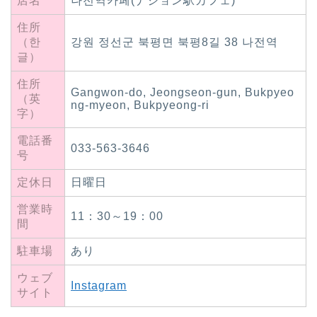
店名
나전역카페(ナジョン駅カフェ)
住所
（한
강원 정선군 북평면 북평8길 38 나전역
글）
住所
Gangwon-do, Jeongseon-gun, Bukpyeo
（英
ng-myeon, Bukpyeong-ri
字）
電話番
033-563-3646
号
定休日
日曜日
営業時
11：30～19：00
間
駐車場
あり
ウェブ
Instagram
サイト