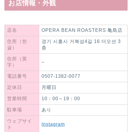
お店情報・外観
店名
OPERA BEAN ROASTERS 亀島店
住所（한
경기 시흥시 거북섬4길 16 더오션 3
글）
층
住所（英
–
字）
電話番号
0507-1382-0077
定休日
月曜日
営業時間
10：00～19：00
駐車場
あり
ウェブサイ
Instagram
ト